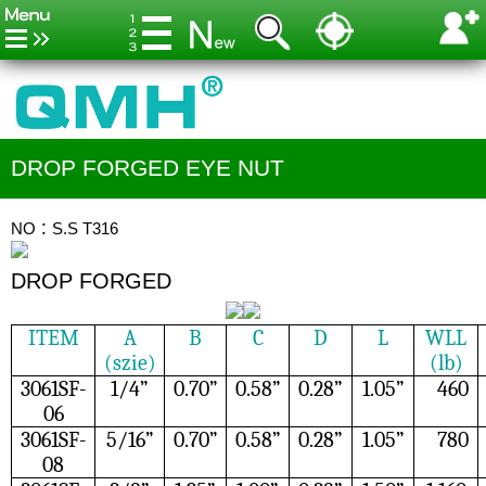
DROP FORGED EYE NUT
NO：S.S T316
DROP FORGED
ITEM
A
B
C
D
L
WLL
(szie)
(lb)
3061SF-
1/4”
0.70”
0.58”
0.28”
1.05”
460
06
3061SF-
5/16”
0.70”
0.58”
0.28”
1.05”
780
08