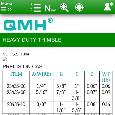
HEAVY DUTY THIMBLE
NO：S.S. T304
PRECISION CAST
ITEM
A(WIRE)
B
C
D
WT
(Ib)
2343S-06
1/4”
5/8”
1”
0.06”
0.06
2343S-08
5/16”
7/8”
1-
0.07”
0.09
3/8”
2343S-10
3/8”
1-
1-
0.08”
0.16
1/8”
5/8”