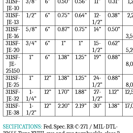
311SF-
3/8”
6”
0.50”
0.56”
11”
0.31”
1,
JE-10
311SF-
1/2”
6”
0.75”
0.64”
12-
0.38”
2,
JE-13
1/2”
311SF-
5/8”
6”
0.87”
0.75”
14”
0.50”
JE-16
3,
311SF-
3/4“
6”
1”
1”
15-
0.62”
JE-20
1/2”
5,
311SF-
1”
6“
1.38”
1.25”
19”
0.88”
JE-
8,
25150
311SF-
1”
12”
1.38”
1.25”
24-
0.88“
JE-25
1/2”
8,
311SF-
1-
12”
1.70”
1.88”
27-
1.12”
12,
JE-32
1/4”
1/2”
311SF-
1-
12”
2.20”
2.19”
30”
1.38”
17,
JE-38
1/2”
SECIFICATIONS:
Fed. Spec. RR-C-271 / MIL-DTL-