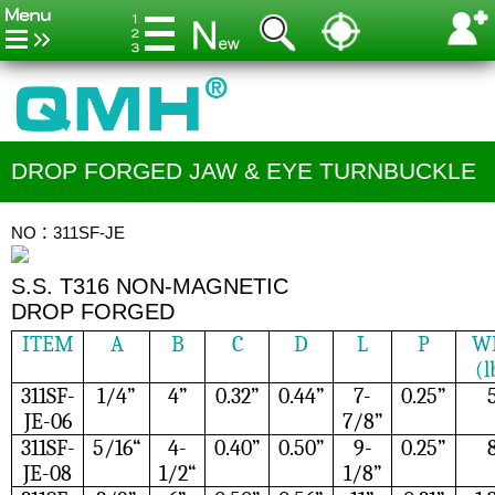
DROP FORGED JAW & EYE TURNBUCKLE
NO：311SF-JE
S.S. T316 NON-MAGNETIC
DROP FORGED
ITEM
A
B
C
D
L
P
W
(l
311SF-
1/4”
4”
0.32”
0.44”
7-
0.25”
5
JE-06
7/8”
311SF-
5/16“
4-
0.40”
0.50”
9-
0.25”
8
JE-08
1/2“
1/8”