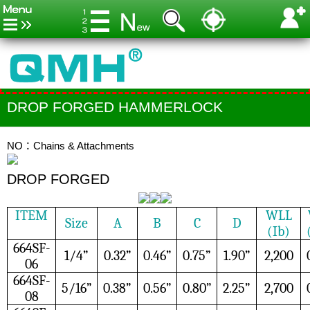
DROP FORGED HAMMERLOCK
NO：Chains & Attachments
DROP FORGED
ITEM
WLL
Size
A
B
C
D
(Ib)
664SF-
1/4”
0.32”
0.46”
0.75”
1.90”
2,200
06
664SF-
5/16”
0.38”
0.56”
0.80”
2.25”
2,700
08